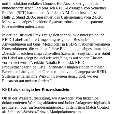
und Produktion entfalten können. Ein Ansatz, der gut mit den
kundenspezifischen und präzisen RFID-Lösungen von Schreiner
ProTech (SPT) harmoniert. Auf dem AIM-Gemeinschaftsstand in
Halle 2, Stand 2B05, präsentiert das Unternehmen vom 24.-26.
März, wie maßgeschneiderte Systeme robuste und transparente
Prozessketten unterstützen.
In der industriellen Praxis zeigt sich schnell, wie unterschiedlich
RFID-Labels auf ihre Umgebung reagieren. Besonders
Anwendungen auf Glas, Metall oder in ESD-Situationen verlangen
Konstruktionen, die exakt auf diese Bedingungen abgestimmt sind.
„Gerade in solchen anspruchsvollen Szenarien zeigt sich, wie stabil
ein Label ausgelegt ist und wie sorgfältig es auf seinen Einsatz
vorbereitet wurde“, erklärt Natalia Biedulski, RFID-
Produktmanagerin bei SPT. „Standardlösungen stoßen in diesen
Bereichen häufig an ihre Grenzen – individuell angepasste RFID-
Systeme entfalten ihre Wirkung dagegen genau dort, wo der
Einsatzort am meisten fordert.“
RFID als strategischer Prozessbaustein
Ob in der Wasseraufbereitung, wo Anwender von lückenlos
dokumentierten Wartungsabläufen und hoher Anlagenverfügbarkeit
profitieren, oder im Sonderanlagenbau, in dem Item Match Control
als Schlüssel-Schloss-Prinzip Manipulationen am