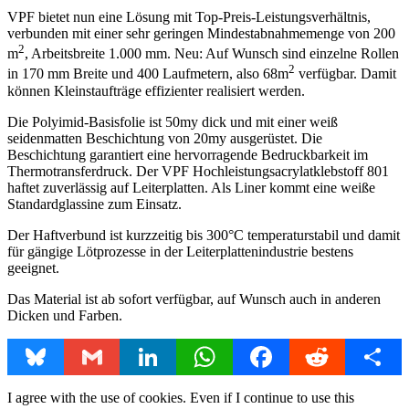
VPF bietet nun eine Lösung mit Top-Preis-Leistungs­verhältnis,
verbunden mit einer sehr geringen Mindestabnahmemenge von 200
2
m
, Arbeitsbreite 1.000 mm. Neu: Auf Wunsch sind einzelne Rollen
2
in 170 mm Breite und 400 Laufmetern, also 68m
verfügbar. Damit
können Kleinstaufträge effizienter realisiert werden.
Die Polyimid-Basisfolie ist 50my dick und mit einer weiß
seidenmatten Beschichtung von 20my ausgerüstet. Die
Beschichtung garantiert eine hervorragende Bedruckbarkeit im
Thermotransferdruck. Der VPF Hochleistungsacrylatklebstoff 801
haftet zuverlässig auf Leiterplatten. Als Liner kommt eine weiße
Standardglassine zum Einsatz.
Der Haftverbund ist kurzzeitig bis 300°C temperaturstabil und damit
für gängige Lötprozesse in der Leiterplattenindustrie bestens
geeignet.
Das Material ist ab sofort verfügbar, auf Wunsch auch in anderen
Dicken und Farben.
Bluesky
Gmail
LinkedIn
WhatsApp
Facebook
Reddit
Share
I agree with the use of cookies. Even if I continue to use this