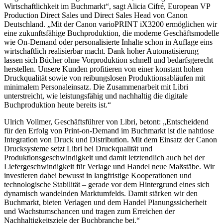
Wirtschaftlichkeit im Buchmarkt“, sagt Alicia Cifré, European VP
Production Direct Sales und Direct Sales Head von Canon
Deutschland. „Mit der Canon varioPRINT iX3200 ermöglichen wir
eine zukunftsfähige Buchproduktion, die moderne Geschäftsmodelle
wie On-Demand oder personalisierte Inhalte schon in Auflage eins
wirtschaftlich realisierbar macht. Dank hoher Automatisierung
lassen sich Bücher ohne Vorproduktion schnell und bedarfsgerecht
herstellen. Unsere Kunden profitieren von einer konstant hohen
Druckqualität sowie von reibungslosen Produktionsabläufen mit
minimalem Personaleinsatz. Die Zusammenarbeit mit Libri
unterstreicht, wie leistungsfähig und nachhaltig die digitale
Buchproduktion heute bereits ist.“
Ulrich Vollmer, Geschäftsführer von Libri, betont: „Entscheidend
für den Erfolg von Print-on-Demand im Buchmarkt ist die nahtlose
Integration von Druck und Distribution. Mit dem Einsatz der Canon
Drucksysteme setzt Libri bei Druckqualität und
Produktionsgeschwindigkeit und damit letztendlich auch bei der
Liefergeschwindigkeit für Verlage und Handel neue Maßstäbe. Wir
investieren dabei bewusst in langfristige Kooperationen und
technologische Stabilität – gerade vor dem Hintergrund eines sich
dynamisch wandelnden Marktumfelds. Damit stärken wir den
Buchmarkt, bieten Verlagen und dem Handel Planungssicherheit
und Wachstumschancen und tragen zum Erreichen der
Nachhaltigkeitsziele der Buchbranche bei.“