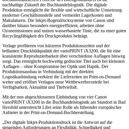
nachhaltige Zukunft der Buchhandelslogistik. Die digitale
Produktion ermöglicht die flexible und wirtschaftliche Umsetzung
moderner Geschäftsmodelle und vermeidet Lagerkosten und
Makulaturen. Die Inkjet-Bogendrucksysteme von Canon sind
darüber hinaus besonders energieeffizient, arbeiten ohne
Ozonemissionen und nutzen wasserbasierte Tinte, die zu einer guten
Recyclingfähigkeit des Druckprodukts beiträgt.
Verlage profitieren von kürzeren Produktionszeiten und der
brillanten Druckbildqualität der varioPRINT iX3200, die für eine
konsistente Reproduzierbarkeit über verschiedene Auflagen hinweg
sorgt. Das ermöglicht hochwertig gedruckte Titel auch bei kleinsten
Auflagen – ohne Kompromisse bei Optik und Haptik. Der
Produktionsausbau in Verbindung mit der direkten
Logistikanbindung verkürzt die Lieferzeiten im Print-on-Demand
weiter und eröffnet Verlagen neue Wettbewerbsvorteile bei
Verfügbarkeit, Aktualität und Titelvielfalt.
Mit der nun abgeschlossenen Einbindung von vier Canon
varioPRINT iX3200 in die Buchhandelslogistik am Standort in Bad
Hersfeld unterstreicht Libri seine Rolle als führender europäischer
Anbieter in der Print-on-Demand-Buchherstellung.
„Der digitale Inkjet-Produktionsdruck ist die Antwort auf die
steigenden Anforderungen an Flexibilität, Schnelligkeit und