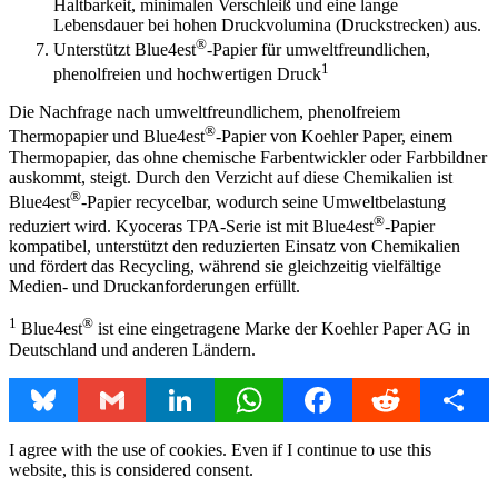
Haltbarkeit, minimalen Verschleiß und eine lange
Lebensdauer bei hohen Druckvolumina (Druckstrecken) aus.
®
Unterstützt Blue4est
-Papier für umweltfreundlichen,
1
phenolfreien und hochwertigen Druck
Die Nachfrage nach umweltfreundlichem, phenolfreiem
®
Thermopapier und Blue4est
-Papier von Koehler Paper, einem
Thermopapier, das ohne chemische Farbentwickler oder Farbbildner
auskommt, steigt. Durch den Verzicht auf diese Chemikalien ist
®
Blue4est
-Papier recycelbar, wodurch seine Umweltbelastung
®
reduziert wird. Kyoceras TPA-Serie ist mit Blue4est
-Papier
kompatibel, unterstützt den reduzierten Einsatz von Chemikalien
und fördert das Recycling, während sie gleichzeitig vielfältige
Medien- und Druckanforderungen erfüllt.
1
®
Blue4est
ist eine eingetragene Marke der Koehler Paper AG in
Deutschland und anderen Ländern.
Bluesky
Gmail
LinkedIn
WhatsApp
Facebook
Reddit
Share
I agree with the use of cookies. Even if I continue to use this
website, this is considered consent.