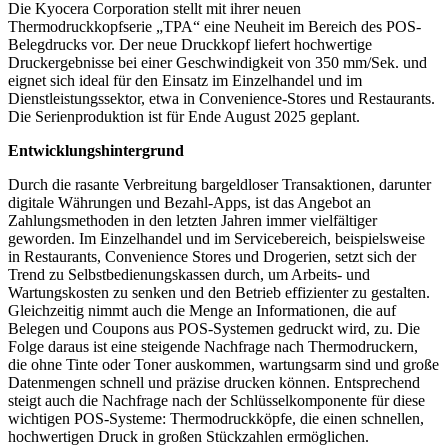
Die Kyocera Corporation stellt mit ihrer neuen
Thermodruckkopfserie „TPA“ eine Neuheit im Bereich des POS-
Belegdrucks vor. Der neue Druckkopf liefert hochwertige
Druckergebnisse bei einer Geschwindigkeit von 350 mm/Sek. und
eignet sich ideal für den Einsatz im Einzelhandel und im
Dienstleistungssektor, etwa in Convenience-Stores und Restaurants.
Die Serienproduktion ist für Ende August 2025 geplant.
Entwicklungshintergrund
Durch die rasante Verbreitung bargeldloser Transaktionen, darunter
digitale Währungen und Bezahl-Apps, ist das Angebot an
Zahlungsmethoden in den letzten Jahren immer vielfältiger
geworden. Im Einzelhandel und im Servicebereich, beispielsweise
in Restaurants, Convenience Stores und Drogerien, setzt sich der
Trend zu Selbstbedienungskassen durch, um Arbeits- und
Wartungskosten zu senken und den Betrieb effizienter zu gestalten.
Gleichzeitig nimmt auch die Menge an Informationen, die auf
Belegen und Coupons aus POS-Systemen gedruckt wird, zu. Die
Folge daraus ist eine steigende Nachfrage nach Thermodruckern,
die ohne Tinte oder Toner auskommen, wartungsarm sind und große
Datenmengen schnell und präzise drucken können. Entsprechend
steigt auch die Nachfrage nach der Schlüsselkomponente für diese
wichtigen POS-Systeme: Thermodruckköpfe, die einen schnellen,
hochwertigen Druck in großen Stückzahlen ermöglichen.