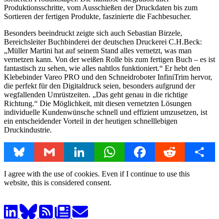
Produktionsschritte, vom Ausschießen der Druckdaten bis zum
Sortieren der fertigen Produkte, faszinierte die Fachbesucher.
Besonders beeindruckt zeigte sich auch Sebastian Birzele,
Bereichsleiter Buchbinderei der deutschen Druckerei C.H.Beck:
„Müller Martini hat auf seinem Stand alles vernetzt, was man
vernetzen kann. Von der weißen Rolle bis zum fertigen Buch – es ist
fantastisch zu sehen, wie alles nahtlos funktioniert.“ Er hebt den
Klebebinder Vareo PRO und den Schneidroboter InfiniTrim hervor,
die perfekt für den Digitaldruck seien, besonders aufgrund der
wegfallenden Umrüstzeiten. „Das geht genau in die richtige
Richtung.“ Die Möglichkeit, mit diesen vernetzten Lösungen
individuelle Kundenwünsche schnell und effizient umzusetzen, ist
ein entscheidender Vorteil in der heutigen schnelllebigen
Druckindustrie.
Bluesky
Gmail
LinkedIn
WhatsApp
Facebook
Reddit
Share
I agree with the use of cookies. Even if I continue to use this
website, this is considered consent.