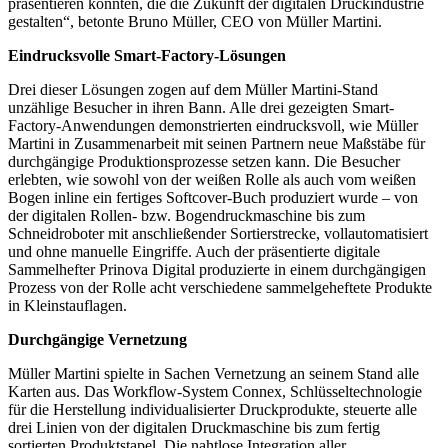
präsentieren konnten, die die Zukunft der digitalen Druckindustrie
gestalten“, betonte Bruno Müller, CEO von Müller Martini.
Eindrucksvolle Smart-Factory-Lösungen
Drei dieser Lösungen zogen auf dem Müller Martini-Stand
unzählige Besucher in ihren Bann. Alle drei gezeigten Smart-
Factory-Anwendungen demonstrierten eindrucksvoll, wie Müller
Martini in Zusammenarbeit mit seinen Partnern neue Maßstäbe für
durchgängige Produktionsprozesse setzen kann. Die Besucher
erlebten, wie sowohl von der weißen Rolle als auch vom weißen
Bogen inline ein fertiges Softcover-Buch produziert wurde – von
der digitalen Rollen- bzw. Bogendruckmaschine bis zum
Schneidroboter mit anschließender Sortierstrecke, vollautomatisiert
und ohne manuelle Eingriffe. Auch der präsentierte digitale
Sammelhefter Prinova Digital produzierte in einem durchgängigen
Prozess von der Rolle acht verschiedene sammelgeheftete Produkte
in Kleinstauflagen.
Durchgängige Vernetzung
Müller Martini spielte in Sachen Vernetzung an seinem Stand alle
Karten aus. Das Workflow-System Connex, Schlüsseltechnologie
für die Herstellung individualisierter Druckprodukte, steuerte alle
drei Linien von der digitalen Druckmaschine bis zum fertig
sortierten Produktstapel. Die nahtlose Integration aller