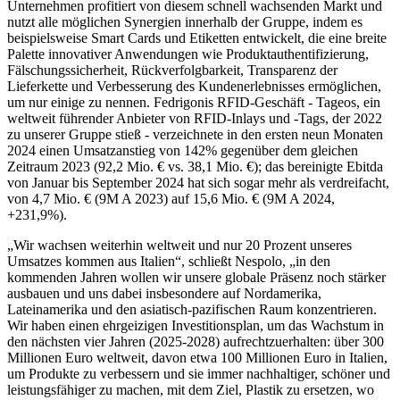
Unternehmen profitiert von diesem schnell wachsenden Markt und
nutzt alle möglichen Synergien innerhalb der Gruppe, indem es
beispielsweise Smart Cards und Etiketten entwickelt, die eine breite
Palette innovativer Anwendungen wie Produktauthentifizierung,
Fälschungssicherheit, Rückverfolgbarkeit, Transparenz der
Lieferkette und Verbesserung des Kundenerlebnisses ermöglichen,
um nur einige zu nennen. Fedrigonis RFID-Geschäft - Tageos, ein
weltweit führender Anbieter von RFID-Inlays und -Tags, der 2022
zu unserer Gruppe stieß - verzeichnete in den ersten neun Monaten
2024 einen Umsatzanstieg von 142% gegenüber dem gleichen
Zeitraum 2023 (92,2 Mio. € vs. 38,1 Mio. €); das bereinigte Ebitda
von Januar bis September 2024 hat sich sogar mehr als verdreifacht,
von 4,7 Mio. € (9M A 2023) auf 15,6 Mio. € (9M A 2024,
+231,9%).
„Wir wachsen weiterhin weltweit und nur 20 Prozent unseres
Umsatzes kommen aus Italien“, schließt Nespolo, „in den
kommenden Jahren wollen wir unsere globale Präsenz noch stärker
ausbauen und uns dabei insbesondere auf Nordamerika,
Lateinamerika und den asiatisch-pazifischen Raum konzentrieren.
Wir haben einen ehrgeizigen Investitionsplan, um das Wachstum in
den nächsten vier Jahren (2025-2028) aufrechtzuerhalten: über 300
Millionen Euro weltweit, davon etwa 100 Millionen Euro in Italien,
um Produkte zu verbessern und sie immer nachhaltiger, schöner und
leistungsfähiger zu machen, mit dem Ziel, Plastik zu ersetzen, wo