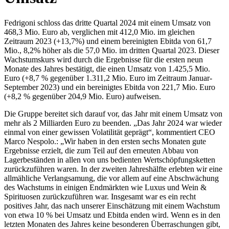
Fedrigoni schloss das dritte Quartal 2024 mit einem Umsatz von
468,3 Mio. Euro ab, verglichen mit 412,0 Mio. im gleichen
Zeitraum 2023 (+13,7%) und einem bereinigten Ebitda von 61,7
Mio., 8,2% höher als die 57,0 Mio. im dritten Quartal 2023. Dieser
Wachstumskurs wird durch die Ergebnisse für die ersten neun
Monate des Jahres bestätigt, die einen Umsatz von 1.425,5 Mio.
Euro (+8,7 % gegenüber 1.311,2 Mio. Euro im Zeitraum Januar-
September 2023) und ein bereinigtes Ebitda von 221,7 Mio. Euro
(+8,2 % gegenüber 204,9 Mio. Euro) aufweisen.
Die Gruppe bereitet sich darauf vor, das Jahr mit einem Umsatz von
mehr als 2 Milliarden Euro zu beenden. „Das Jahr 2024 war wieder
einmal von einer gewissen Volatilität geprägt“, kommentiert CEO
Marco Nespolo.: „Wir haben in den ersten sechs Monaten gute
Ergebnisse erzielt, die zum Teil auf den erneuten Abbau von
Lagerbeständen in allen von uns bedienten Wertschöpfungsketten
zurückzuführen waren. In der zweiten Jahreshälfte erlebten wir eine
allmähliche Verlangsamung, die vor allem auf eine Abschwächung
des Wachstums in einigen Endmärkten wie Luxus und Wein &
Spirituosen zurückzuführen war. Insgesamt war es ein recht
positives Jahr, das nach unserer Einschätzung mit einem Wachstum
von etwa 10 % bei Umsatz und Ebitda enden wird. Wenn es in den
letzten Monaten des Jahres keine besonderen Überraschungen gibt,