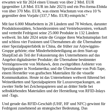
erwarten wir für 2024 einen Umsatz von über 2 Mrd. EUR
(gegenüber 1,8 Mrd. EUR im Jahr 2023) und ein Pro-forma-Ebitda
von über 370 Mio. EUR, was einem Wachstum von etwa 10 %
gegenüber dem Vorjahr (337,7 Mio. EUR) entspricht.“
Mit fast 6.000 Mitarbeitern in 28 Ländern und 78 Werken, darunter
Produktionsstätten, Schneidezentren und Vertriebszentren, verkauft
und vertreibt Fedrigoni seine 25.000 Produkte in 132 Ländern
weltweit. Im Jahr 2024 setzte die Gruppe ihren Wachstumsplan fort
und schloss vier Fusionen und Übernahmen ab: die Übernahme
einer Spezialpapierfabrik in China, die früher zur Arjowiggins-
Gruppe gehörte; eine Minderheitsbeteiligung an dem Start-up
SharpEnd als Teil der Fokussierung des Unternehmens auf das
Angebot digitalisierter Produkte; die Übernahme bestimmter
Vermögenswerte von Mohawk, dem zweitgrößten Anbieter von
Spezialpapier in Nordamerika; und die Übernahme von Poli-Tape,
einem Hersteller von grafischen Materialien für die visuelle
Kommunikation. Heute ist das Unternehmen weltweit führend bei
Weinetiketten und Spezialpapieren für Luxusverpackungen, an
zweiter Stelle bei Zeichenpapieren und an dritter Stelle bei
selbstklebenden Materialien und der Herstellung von RFID-Inlays
und -Tags.
Und gerade das RFID-Geschäft (UHF, HF und NFC) gewinnt für
Fedrigoni zunehmend an strategischer Bedeutung. Das