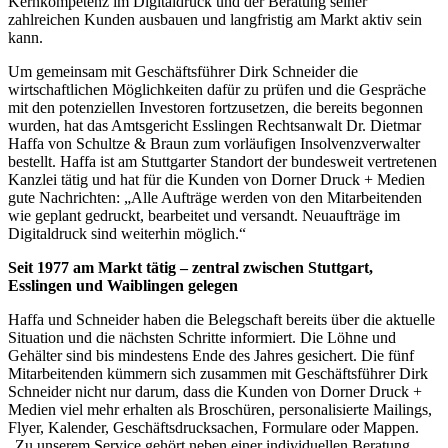
Kernkompetenz im Digitaldruck und der Beratung seiner
zahlreichen Kunden ausbauen und langfristig am Markt aktiv sein
kann.
Um gemeinsam mit Geschäftsführer Dirk Schneider die
wirtschaftlichen Möglichkeiten dafür zu prüfen und die Gespräche
mit den potenziellen Investoren fortzusetzen, die bereits begonnen
wurden, hat das Amtsgericht Esslingen Rechtsanwalt Dr. Dietmar
Haffa von Schultze & Braun zum vorläufigen Insolvenzverwalter
bestellt. Haffa ist am Stuttgarter Standort der bundesweit vertretenen
Kanzlei tätig und hat für die Kunden von Dorner Druck + Medien
gute Nachrichten: „Alle Aufträge werden von den Mitarbeitenden
wie geplant gedruckt, bearbeitet und versandt. Neuaufträge im
Digitaldruck sind weiterhin möglich.“
Seit 1977 am Markt tätig – zentral zwischen Stuttgart,
Esslingen und Waiblingen gelegen
Haffa und Schneider haben die Belegschaft bereits über die aktuelle
Situation und die nächsten Schritte informiert. Die Löhne und
Gehälter sind bis mindestens Ende des Jahres gesichert. Die fünf
Mitarbeitenden kümmern sich zusammen mit Geschäftsführer Dirk
Schneider nicht nur darum, dass die Kunden von Dorner Druck +
Medien viel mehr erhalten als Broschüren, personalisierte Mailings,
Flyer, Kalender, Geschäftsdrucksachen, Formulare oder Mappen.
„Zu unserem Service gehört neben einer individuellen Beratung