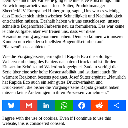
Dem Relaunch der Farbserie ging eine intensive Forschungs- und
Entwicklungsarbeit voraus. Josef Sutter, Produktmanager
Sheetfed/UV Europa bei Hubergroup, sagt: „Uns war es wichtig,
dass Drucker sich nicht zwischen Schnelligkeit und Nachhaltigkeit
entscheiden müssen. Deshalb haben wir uns entschlossen, unsere
schnellste Bogenoffset-Farbserie neu zu formulieren. Das war keine
leichte Aufgabe, aber wir freuen uns, dass wir diese
Herausforderung angenommen haben. Denn so können wir unseren
Kunden nun eine der schnellsten Bogenoffsetfarben auf
Pflanzenölbasis anbieten.“
Wie die Vorgängerserie, ermöglicht Rapida Eco die sofortige
Weiterverarbeitung des Papiers nach dem Druck und ist für den
Einsatz im Schön- und Widerdruck geeignet. Zudem verfügt die
Serie über eine sehr hohe Kastenstabilität und ist damit auch für
wärmere Regionen bestens geeignet. Josef Sutter ergänzt: „Natürlich
hat Rapida Eco auch ein sehr gutes Druckverhalten und
Druckereien, die bisher die Vorgängerserie Rapida genutzt haben,
müssen keine Änderungen in ihren Prozessen vornehmen.“
Bluesky
Gmail
LinkedIn
WhatsApp
Facebook
Reddit
Share
I agree with the use of cookies. Even if I continue to use this
website, this is considered consent.