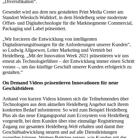
„Diversifikation“.
Gesendet wird aus dem neu gestalteten Print Media Center am
Standort Wiesloch-Walldorf, in dem Heidelberg seine modernste
Offset- und Digitaltechnologie für die Marktsegmente Commercial,
Packaging und Label präsentiert.
„Wir forcieren die Entwicklung von intelligenten
Digitalisierungslösungen für die Anforderungen unserer Kunden“,
so Ludwig Allgoewer, Leiter Marketing und Vertrieb bei
Heidelberg. „Mit der Innovation Week 2021 präsentieren wir uns
erneut als Technologieführer – der Entwicklung immer einen Schritt
voraus –, um das künftige Geschäft unserer Kunden erfolgreich zu
gestalten.“
On Demand Videos präsentieren Innovationen für neue
Geschäfstideen
Anhand von kurzen Videos können sich die Teilnehmenden über
Technologien aus dem aktuellen Heidelberg Angebot nach ihrem
konkreten Bedarf informieren: So wird zum Beispiel Heidelberg
Plus als das neue Eingangsportal zum Ecosystem von Heidelberg
vorgestellt, bei dem Kunden über eine einmalige Registrierung
Zugang zur gesamten Heidelberg-Welt erhalten und damit ihre
Geschäftsabwicklung steuern und auf alle Dienstleistungen
zugreifen können. Weitere Beiträge zeigen, wie Kunden mit der