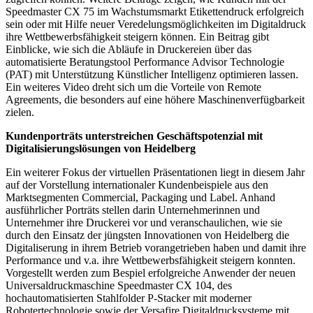
Speedmaster CX 75 im Wachstumsmarkt Etikettendruck erfolgreich
sein oder mit Hilfe neuer Veredelungsmöglichkeiten im Digitaldruck
ihre Wettbewerbsfähigkeit steigern können. Ein Beitrag gibt
Einblicke, wie sich die Abläufe in Druckereien über das
automatisierte Beratungstool Performance Advisor Technologie
(PAT) mit Unterstützung Künstlicher Intelligenz optimieren lassen.
Ein weiteres Video dreht sich um die Vorteile von Remote
Agreements, die besonders auf eine höhere Maschinenverfügbarkeit
zielen.
Kundenporträts unterstreichen Geschäftspotenzial mit
Digitalisierungslösungen von Heidelberg
Ein weiterer Fokus der virtuellen Präsentationen liegt in diesem Jahr
auf der Vorstellung internationaler Kundenbeispiele aus den
Marktsegmenten Commercial, Packaging und Label. Anhand
ausführlicher Porträts stellen darin Unternehmerinnen und
Unternehmer ihre Druckerei vor und veranschaulichen, wie sie
durch den Einsatz der jüngsten Innovationen von Heidelberg die
Digitaliserung in ihrem Betrieb vorangetrieben haben und damit ihre
Performance und v.a. ihre Wettbewerbsfähigkeit steigern konnten.
Vorgestellt werden zum Bespiel erfolgreiche Anwender der neuen
Universaldruckmaschine Speedmaster CX 104, des
hochautomatisierten Stahlfolder P-Stacker mit moderner
Robotertechnologie sowie der Versafire Digitaldrucksysteme mit