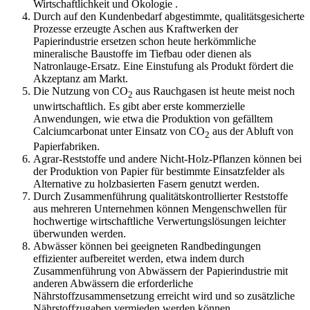
Wirtschaftlichkeit und Ökologie .
Durch auf den Kundenbedarf abgestimmte, qualitätsgesicherte
Prozesse erzeugte Aschen aus Kraftwerken der
Papierindustrie ersetzen schon heute herkömmliche
mineralische Baustoffe im Tiefbau oder dienen als
Natronlauge-Ersatz. Eine Einstufung als Produkt fördert die
Akzeptanz am Markt.
Die Nutzung von CO
aus Rauchgasen ist heute meist noch
2
unwirtschaftlich. Es gibt aber erste kommerzielle
Anwendungen, wie etwa die Produktion von gefälltem
Calciumcarbonat unter Einsatz von CO
aus der Abluft von
2
Papierfabriken.
Agrar-Reststoffe und andere Nicht-Holz-Pflanzen können bei
der Produktion von Papier für bestimmte Einsatzfelder als
Alternative zu holzbasierten Fasern genutzt werden.
Durch Zusammenführung qualitätskontrollierter Reststoffe
aus mehreren Unternehmen können Mengenschwellen für
hochwertige wirtschaftliche Verwertungslösungen leichter
überwunden werden.
Abwässer können bei geeigneten Randbedingungen
effizienter aufbereitet werden, etwa indem durch
Zusammenführung von Abwässern der Papierindustrie mit
anderen Abwässern die erforderliche
Nährstoffzusammensetzung erreicht wird und so zusätzliche
Nährstoffzugaben vermieden werden können.