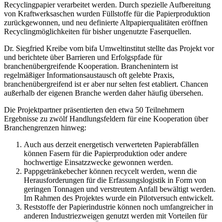
Recyclingpapier verarbeitet werden. Durch spezielle Aufbereitung
von Kraftwerksaschen wurden Füllstoffe für die Papierproduktion
zurückgewonnen, und neu definierte Altpapierqualitäten eröffnen
Recyclingmöglichkeiten für bisher ungenutzte Faserquellen.
Dr. Siegfried Kreibe vom bifa Umweltinstitut stellte das Projekt vor
und berichtete über Barrieren und Erfolgspfade für
branchenübergreifende Kooperation. Branchenintern ist
regelmäßiger Informationsaustausch oft gelebte Praxis,
branchenübergreifend ist er aber nur selten fest etabliert. Chancen
außerhalb der eigenen Branche werden daher häufig übersehen.
Die Projektpartner präsentierten den etwa 50 Teilnehmern
Ergebnisse zu zwölf Handlungsfeldern für eine Kooperation über
Branchengrenzen hinweg:
Auch aus derzeit energetisch verwerteten Papierabfällen
können Fasern für die Papierproduktion oder andere
hochwertige Einsatzzwecke gewonnen werden.
Pappgetränkebecher können recycelt werden, wenn die
Herausforderungen für die Erfassungslogistik in Form von
geringen Tonnagen und verstreutem Anfall bewältigt werden.
Im Rahmen des Projektes wurde ein Pilotversuch entwickelt.
Reststoffe der Papierindustrie können noch umfangreicher in
anderen Industriezweigen genutzt werden mit Vorteilen für