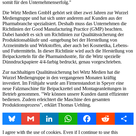
somit für den Unternehmenserfolg."
Die Wirtz Medien GmbH gehört seit über zwei Jahren zur Wurzel
Mediengruppe und hat sich unter anderem auf Kunden aus der
Pharmabranche spezialisiert. Deshalb muss das Unternehmen die
Richtlinien der Good Manufacturing Practice (GMP) beachten.
Dabei handelt es sich um Richtlinien zur Qualitätssicherung der
Produktionsabläufe und -umgebung bei der Herstellung von
Arzneimitteln und Wirkstoffen, aber auch bei Kosmetika, Lebens-
und Futtermitteln. In dieser Richtlinie wird auch die Herstellung von
Beipackzetteln für die Pharmaindustrie, für die Wirtz spezielle
Dünndruckpapiere 4/4-farbig bedruckt, genau vorgeschrieben.
Zur nachhaltigen Qualitätssicherung bei Wirtz Medien hat die
Wurzel Mediengruppe in den vergangenen Monaten kräftig
investiert. Im Frühjahr wurde am Firmenstandort in Speyer eine
neue Falzmaschine für Beipackzettel und Montageanleitungen in
Betrieb genommen. "Wir können unsere Kunden damit effizienter
bedienen. Zudem erleichtert die Maschine den gesamten
Produktionsprozess", erklärt Thomas Uehling.
Bluesky
Gmail
LinkedIn
WhatsApp
Facebook
Reddit
Share
I agree with the use of cookies. Even if I continue to use this