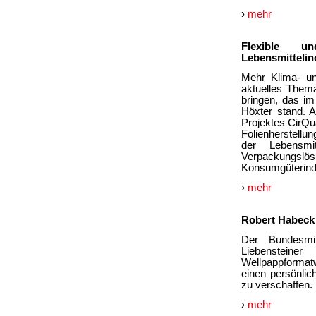
›
mehr
Flexible u
Lebensmittelin
Mehr Klima- un
aktuelles Them
bringen, das im
Höxter stand. 
Projektes CirQua
Folienherstellu
der Lebensmi
Verpackungslös
Konsumgüterindu
›
mehr
Robert Habeck
Der Bundesmin
Liebenstei
Wellpappformatw
einen persönli
zu verschaffen.
›
mehr