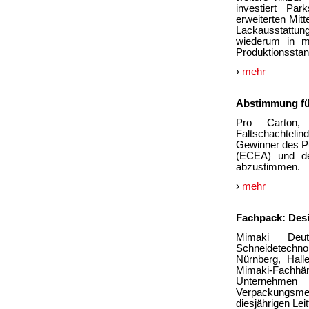
investiert Pa
erweiterten Mit
Lackausstattun
wiederum in m
Produktionsstan
›
mehr
Abstimmung fü
Pro Carton,
Faltschachtelindu
Gewinner des P
(ECEA) und d
abzustimmen.
›
mehr
Fachpack: Des
Mimaki Deuts
Schneidetechnol
Nürnberg, Hall
Mimaki-Fachhän
Unternehmen
Verpackungsm
diesjährigen Lei