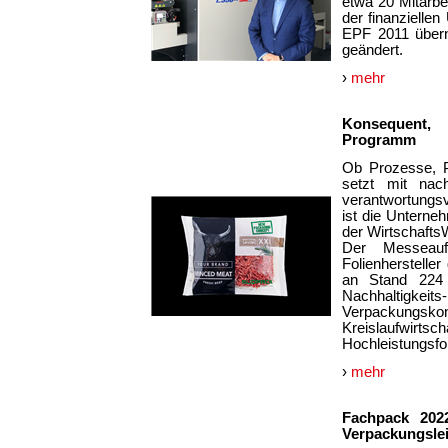
etwa 20 Mitarbe
der finanzielle
EPF 2011 übern
geändert.
›
mehr
Konsequent, g
Programm
Ob Prozesse, P
setzt mit nac
verantwortungs
ist die Unterne
der WirtschaftsW
Der Messeauf
Folienherstelle
an Stand 224 
Nachhaltigke
Verpackungskon
Kreislaufwirt
Hochleistungsfo
›
mehr
Fachpack 2022
Verpackungsle