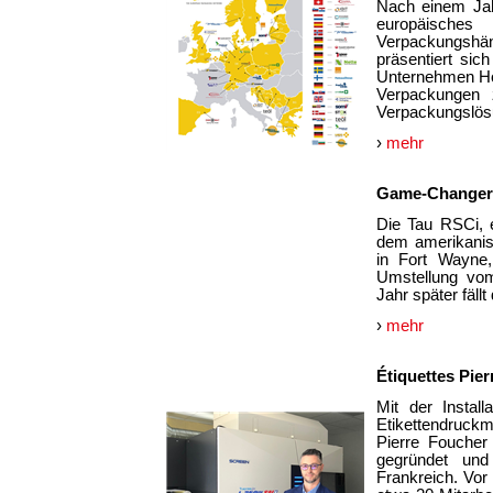
Nach einem Jah
europäisches
Verpackungshä
präsentiert sic
Unternehmen Ho
Verpackungen z
Verpackungslös
›
mehr
Game-Changer f
Die Tau RSCi, e
dem amerikanisc
in Fort Wayne, 
Umstellung vom
Jahr später fäll
›
mehr
Étiquettes Pie
Mit der Instal
Etikettendruck
Pierre Foucher
gegründet und
Frankreich. Vor