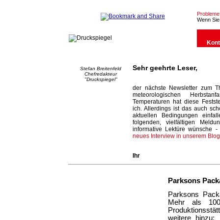
Probleme m
Wenn Sie 
Kont
Sehr geehrte Leser,
Stefan Breitenfeld
Chefredakteur
"Druckspiegel"
der nächste Newsletter zum T
meteorologischen Herbsta
Temperaturen hat diese Feststel
ich. Allerdings ist das auch sc
aktuellen Bedingungen einfal
folgenden, vielfältigen Meldu
informative Lektüre wünsche -
neues Interview in unserem Blog
Ihr
Parksons Packa
Parksons Packa
Mehr als 100
Produktionsstä
weitere hinzu: