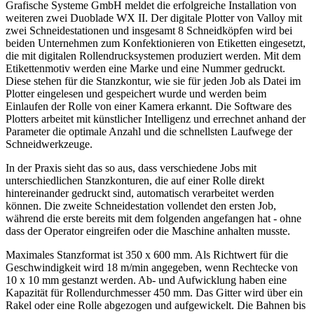
Grafische Systeme GmbH meldet die erfolgreiche Installation von
weiteren zwei Duoblade WX II. Der digitale Plotter von Valloy mit
zwei Schneidestationen und insgesamt 8 Schneidköpfen wird bei
beiden Unternehmen zum Konfektionieren von Etiketten eingesetzt,
die mit digitalen Rollendrucksystemen produziert werden. Mit dem
Etikettenmotiv werden eine Marke und eine Nummer gedruckt.
Diese stehen für die Stanzkontur, wie sie für jeden Job als Datei im
Plotter eingelesen und gespeichert wurde und werden beim
Einlaufen der Rolle von einer Kamera erkannt. Die Software des
Plotters arbeitet mit künstlicher Intelligenz und errechnet anhand der
Parameter die optimale Anzahl und die schnellsten Laufwege der
Schneidwerkzeuge.
In der Praxis sieht das so aus, dass verschiedene Jobs mit
unterschiedlichen Stanzkonturen, die auf einer Rolle direkt
hintereinander gedruckt sind, automatisch verarbeitet werden
können. Die zweite Schneidestation vollendet den ersten Job,
während die erste bereits mit dem folgenden angefangen hat - ohne
dass der Operator eingreifen oder die Maschine anhalten musste.
Maximales Stanzformat ist 350 x 600 mm. Als Richtwert für die
Geschwindigkeit wird 18 m/min angegeben, wenn Rechtecke von
10 x 10 mm gestanzt werden. Ab- und Aufwicklung haben eine
Kapazität für Rollendurchmesser 450 mm. Das Gitter wird über ein
Rakel oder eine Rolle abgezogen und aufgewickelt. Die Bahnen bis