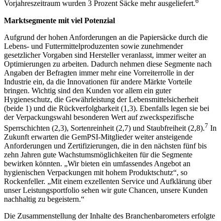
6
Vorjahreszeitraum wurden 3 Prozent Säcke mehr ausgeliefert.
Marktsegmente mit viel Potenzial
Aufgrund der hohen Anforderungen an die Papiersäcke durch die
Lebens- und Futtermittelproduzenten sowie zunehmender
gesetzlicher Vorgaben sind Hersteller veranlasst, immer weiter an
Optimierungen zu arbeiten. Dadurch nehmen diese Segmente nach
Angaben der Befragten immer mehr eine Vorreiterrolle in der
Industrie ein, da die Innovationen für andere Märkte Vorteile
bringen. Wichtig sind den Kunden vor allem ein guter
Hygieneschutz, die Gewährleistung der Lebensmittelsicherheit
(beide 1) und die Rückverfolgbarkeit (1,3). Ebenfalls legen sie bei
der Verpackungswahl besonderen Wert auf zweckspezifische
7
Sperrschichten (2,3), Sortenreinheit (2,7) und Staubfreiheit (2,8).
In
Zukunft erwarten die GemPSI-Mitglieder weiter ansteigende
Anforderungen und Zertifizierungen, die in den nächsten fünf bis
zehn Jahren gute Wachstumsmöglichkeiten für die Segmente
bewirken könnten. „Wir bieten ein umfassendes Angebot an
hygienischen Verpackungen mit hohem Produktschutz“, so
Rockenfeller. „Mit einem exzellenten Service und Aufklärung über
unser Leistungsportfolio sehen wir gute Chancen, unsere Kunden
nachhaltig zu begeistern.“
Die Zusammenstellung der Inhalte des Branchenbarometers erfolgte