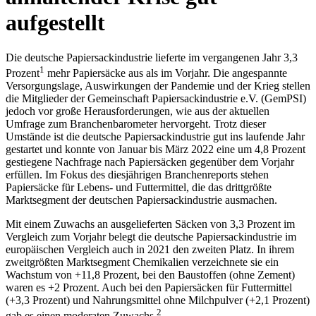
aufgestellt
Die deutsche Papiersackindustrie lieferte im vergangenen Jahr 3,3
1
Prozent
mehr Papiersäcke aus als im Vorjahr. Die angespannte
Versorgungslage, Auswirkungen der Pandemie und der Krieg stellen
die Mitglieder der Gemeinschaft Papiersackindustrie e.V. (GemPSI)
jedoch vor große Herausforderungen, wie aus der aktuellen
Umfrage zum Branchenbarometer hervorgeht. Trotz dieser
Umstände ist die deutsche Papiersackindustrie gut ins laufende Jahr
gestartet und konnte von Januar bis März 2022 eine um 4,8 Prozent
gestiegene Nachfrage nach Papiersäcken gegenüber dem Vorjahr
erfüllen. Im Fokus des diesjährigen Branchenreports stehen
Papiersäcke für Lebens- und Futtermittel, die das drittgrößte
Marktsegment der deutschen Papiersackindustrie ausmachen.
Mit einem Zuwachs an ausgelieferten Säcken von 3,3 Prozent im
Vergleich zum Vorjahr belegt die deutsche Papiersackindustrie im
europäischen Vergleich auch in 2021 den zweiten Platz. In ihrem
zweitgrößten Marktsegment Chemikalien verzeichnete sie ein
Wachstum von +11,8 Prozent, bei den Baustoffen (ohne Zement)
waren es +2 Prozent. Auch bei den Papiersäcken für Futtermittel
(+3,3 Prozent) und Nahrungsmittel ohne Milchpulver (+2,1 Prozent)
2
gab es einen moderaten Zuwachs.