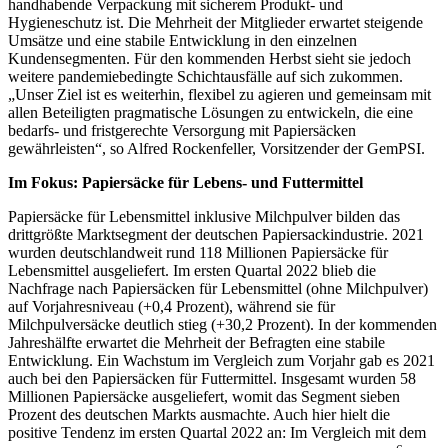
handhabende Verpackung mit sicherem Produkt- und
Hygieneschutz ist. Die Mehrheit der Mitglieder erwartet steigende
Umsätze und eine stabile Entwicklung in den einzelnen
Kundensegmenten. Für den kommenden Herbst sieht sie jedoch
weitere pandemiebedingte Schichtausfälle auf sich zukommen.
„Unser Ziel ist es weiterhin, flexibel zu agieren und gemeinsam mit
allen Beteiligten pragmatische Lösungen zu entwickeln, die eine
bedarfs- und fristgerechte Versorgung mit Papiersäcken
gewährleisten“, so Alfred Rockenfeller, Vorsitzender der GemPSI.
Im Fokus: Papiersäcke für Lebens- und Futtermittel
Papiersäcke für Lebensmittel inklusive Milchpulver bilden das
drittgrößte Marktsegment der deutschen Papiersackindustrie. 2021
wurden deutschlandweit rund 118 Millionen Papiersäcke für
Lebensmittel ausgeliefert. Im ersten Quartal 2022 blieb die
Nachfrage nach Papiersäcken für Lebensmittel (ohne Milchpulver)
auf Vorjahresniveau (+0,4 Prozent), während sie für
Milchpulversäcke deutlich stieg (+30,2 Prozent). In der kommenden
Jahreshälfte erwartet die Mehrheit der Befragten eine stabile
Entwicklung. Ein Wachstum im Vergleich zum Vorjahr gab es 2021
auch bei den Papiersäcken für Futtermittel. Insgesamt wurden 58
Millionen Papiersäcke ausgeliefert, womit das Segment sieben
Prozent des deutschen Markts ausmachte. Auch hier hielt die
positive Tendenz im ersten Quartal 2022 an: Im Vergleich mit dem