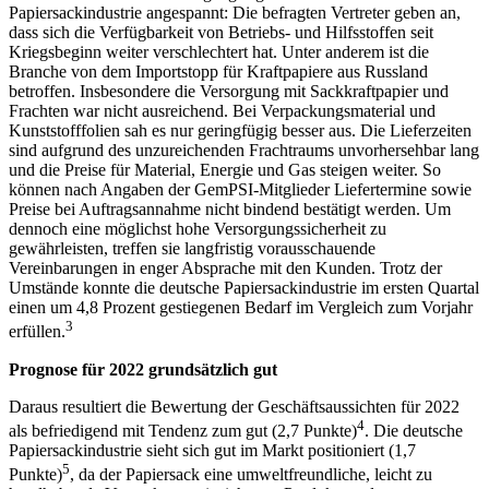
Papiersackindustrie angespannt: Die befragten Vertreter geben an,
dass sich die Verfügbarkeit von Betriebs- und Hilfsstoffen seit
Kriegsbeginn weiter verschlechtert hat. Unter anderem ist die
Branche von dem Importstopp für Kraftpapiere aus Russland
betroffen. Insbesondere die Versorgung mit Sackkraftpapier und
Frachten war nicht ausreichend. Bei Verpackungsmaterial und
Kunststofffolien sah es nur geringfügig besser aus. Die Lieferzeiten
sind aufgrund des unzureichenden Frachtraums unvorhersehbar lang
und die Preise für Material, Energie und Gas steigen weiter. So
können nach Angaben der GemPSI-Mitglieder Liefertermine sowie
Preise bei Auftragsannahme nicht bindend bestätigt werden. Um
dennoch eine möglichst hohe Versorgungssicherheit zu
gewährleisten, treffen sie langfristig vorausschauende
Vereinbarungen in enger Absprache mit den Kunden. Trotz der
Umstände konnte die deutsche Papiersackindustrie im ersten Quartal
einen um 4,8 Prozent gestiegenen Bedarf im Vergleich zum Vorjahr
3
erfüllen.
Prognose für 2022 grundsätzlich gut
Daraus resultiert die Bewertung der Geschäftsaussichten für 2022
4
als befriedigend mit Tendenz zum gut (2,7 Punkte)
. Die deutsche
Papiersackindustrie sieht sich gut im Markt positioniert (1,7
5
Punkte)
, da der Papiersack eine umweltfreundliche, leicht zu