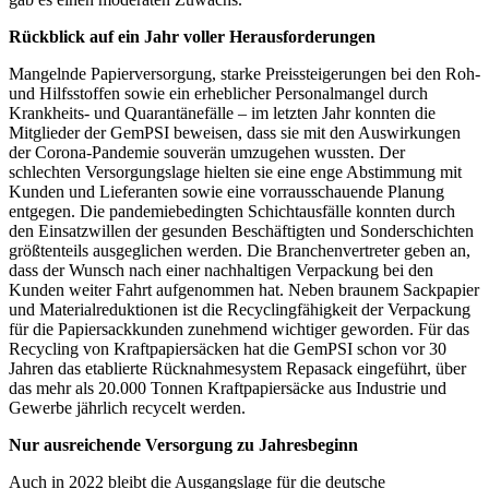
Rückblick auf ein Jahr voller Herausforderungen
Mangelnde Papierversorgung, starke Preissteigerungen bei den Roh-
und Hilfsstoffen sowie ein erheblicher Personalmangel durch
Krankheits- und Quarantänefälle – im letzten Jahr konnten die
Mitglieder der GemPSI beweisen, dass sie mit den Auswirkungen
der Corona-Pandemie souverän umzugehen wussten. Der
schlechten Versorgungslage hielten sie eine enge Abstimmung mit
Kunden und Lieferanten sowie eine vorrausschauende Planung
entgegen. Die pandemiebedingten Schichtausfälle konnten durch
den Einsatzwillen der gesunden Beschäftigten und Sonderschichten
größtenteils ausgeglichen werden. Die Branchenvertreter geben an,
dass der Wunsch nach einer nachhaltigen Verpackung bei den
Kunden weiter Fahrt aufgenommen hat. Neben braunem Sackpapier
und Materialreduktionen ist die Recyclingfähigkeit der Verpackung
für die Papiersackkunden zunehmend wichtiger geworden. Für das
Recycling von Kraftpapiersäcken hat die GemPSI schon vor 30
Jahren das etablierte Rücknahmesystem Repasack eingeführt, über
das mehr als 20.000 Tonnen Kraftpapiersäcke aus Industrie und
Gewerbe jährlich recycelt werden.
Nur ausreichende Versorgung zu Jahresbeginn
Auch in 2022 bleibt die Ausgangslage für die deutsche