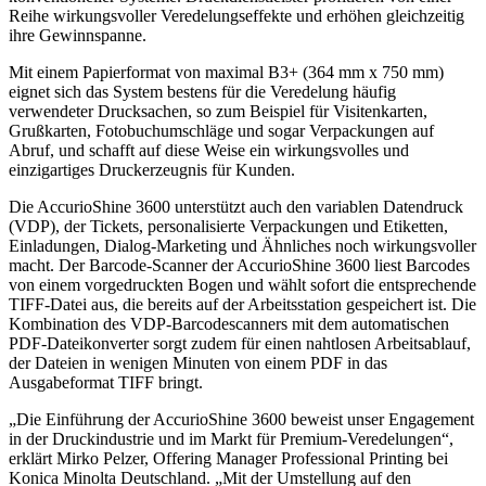
Reihe wirkungsvoller Veredelungseffekte und erhöhen gleichzeitig
ihre Gewinnspanne.
Mit einem Papierformat von maximal B3+ (364 mm x 750 mm)
eignet sich das System bestens für die Veredelung häufig
verwendeter Drucksachen, so zum Beispiel für Visitenkarten,
Grußkarten, Fotobuchumschläge und sogar Verpackungen auf
Abruf, und schafft auf diese Weise ein wirkungsvolles und
einzigartiges Druckerzeugnis für Kunden.
Die AccurioShine 3600 unterstützt auch den variablen Datendruck
(VDP), der Tickets, personalisierte Verpackungen und Etiketten,
Einladungen, Dialog-Marketing und Ähnliches noch wirkungsvoller
macht. Der Barcode-Scanner der AccurioShine 3600 liest Barcodes
von einem vorgedruckten Bogen und wählt sofort die entsprechende
TIFF-Datei aus, die bereits auf der Arbeitsstation gespeichert ist. Die
Kombination des VDP-Barcodescanners mit dem automatischen
PDF-Dateikonverter sorgt zudem für einen nahtlosen Arbeitsablauf,
der Dateien in wenigen Minuten von einem PDF in das
Ausgabeformat TIFF bringt.
„Die Einführung der AccurioShine 3600 beweist unser Engagement
in der Druckindustrie und im Markt für Premium-Veredelungen“,
erklärt Mirko Pelzer, Offering Manager Professional Printing bei
Konica Minolta Deutschland. „Mit der Umstellung auf den