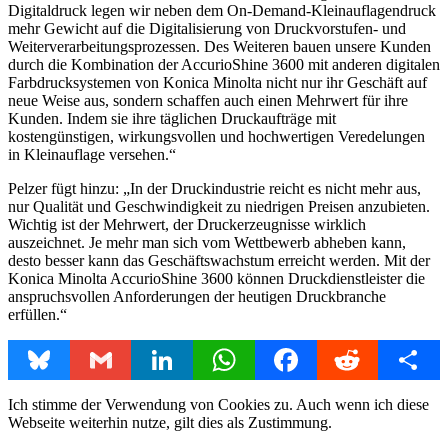
Digitaldruck legen wir neben dem On-Demand-Kleinauflagendruck
mehr Gewicht auf die Digitalisierung von Druckvorstufen- und
Weiterverarbeitungsprozessen. Des Weiteren bauen unsere Kunden
durch die Kombination der AccurioShine 3600 mit anderen digitalen
Farbdrucksystemen von Konica Minolta nicht nur ihr Geschäft auf
neue Weise aus, sondern schaffen auch einen Mehrwert für ihre
Kunden. Indem sie ihre täglichen Druckaufträge mit
kostengünstigen, wirkungsvollen und hochwertigen Veredelungen
in Kleinauflage versehen.“
Pelzer fügt hinzu: „In der Druckindustrie reicht es nicht mehr aus,
nur Qualität und Geschwindigkeit zu niedrigen Preisen anzubieten.
Wichtig ist der Mehrwert, der Druckerzeugnisse wirklich
auszeichnet. Je mehr man sich vom Wettbewerb abheben kann,
desto besser kann das Geschäftswachstum erreicht werden. Mit der
Konica Minolta AccurioShine 3600 können Druckdienstleister die
anspruchsvollen Anforderungen der heutigen Druckbranche
erfüllen.“
Bluesky
Gmail
LinkedIn
WhatsApp
Facebook
Reddit
Share
Ich stimme der Verwendung von Cookies zu. Auch wenn ich diese
Webseite weiterhin nutze, gilt dies als Zustimmung.