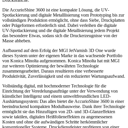
Druckbranche.
Die AccurioShine 3600 ist eine kompakte Lösung, die UV-
Spotlackierung und digitale Metalllisierung vom Prototyping bis zur
vollständigen Produktion ermöglicht, ohne dass Siebe, Druckplatten
oder Prägeformen erforderlich sind. Dabei verleihen die digitale
UV-Spotlackierung und die digitale Metallisierung jedem Projekt
das besondere Etwas, sodass sich die Druckerzeugnisse von der
Masse abheben.
Aufbauend auf dem Erfolg der MGI JetVarnish 3D One wurde
dieses System unter der eigenen Marke in das wachsende Portfolio
von Konica Minolta aufgenommen. Konica Minolta hat mit MGI
zur weiteren Optimierung der bewährten Technologie
zusammengearbeitet. Daraus resultieren eine verbesserte
Produktivität, Zuverlässigkeit und ein reduzierter Wartungsaufwand.
Vollständig digital, mit hochmoderner Technologie für die
Einrichtung der Veredelungsaufträge unter der Verwendung von
künstlicher Intelligenz und einem umweltfreundlichen LED-
Aushärtungssystem: Das alles bietet die AccurioShine 3600 in einer
beeindruckend kompakten Modulbauweise. Dank ihrer Technologie
ermöglicht sie das Hinzufügen von 2D- und 3D-Glanzeffekten
sowie taktilen, digitalen Heißfolieneffekten zu angemessenen
Kosten und ohne die aufwändigen Schritte herkömmlicher
konventioneller Systeme. Druckdienstleister profitieren von einer