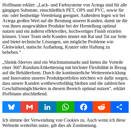
Hoffmann erklärt: „Lack- und Farbsysteme von Actega sind für alle
gängigen Substrate, einschließlich PET, OPS und PVC, sowie für
ein- oder beidseitige Veredelung geeignet. Außerdem legen wir bei
Actega großen Wert auf die Beratung unserer Kunden, damit sie die
von ihnen ausgewählten Produkte bei der Herstellung optimal
nutzen und ein äußerst effektvolles, hochwertiges Finish erzielen
können. Unser Team steht Kunden immer mit Rat und Tat zur Seite
und bietet technische Lösungen, um mögliche Probleme wie
Gleitwinkel, statische Aufladung, Kratzer oder Haftung zu
beheben.“
„Shrink-Sleeves sind ein Wachstumsmarkt und bieten die Vorteile
einer 360°-Rundum-Etikettierung mit höchster Flexibilität in Bezug
auf die Behälterform. Durch die kontinuierliche Weiterentwicklung
und Innovation unseres Produktportfolios möchten wir dafür sorgen,
dass unsere Kunden wettbewerbsfähig bleiben und die zahlreichen
Geschäftsmöglichkeiten in diesem Bereich optimal nutzen“, erklärt
Hoffmann abschließend.
Bluesky
Gmail
LinkedIn
WhatsApp
Facebook
Reddit
Share
Ich stimme der Verwendung von Cookies zu. Auch wenn ich diese
Webseite weiterhin nutze, gilt dies als Zustimmung.