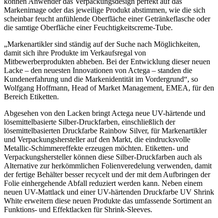
können Anwender das Verpackungsdesign perfekt auf das
Markenimage oder das jeweilige Produkt abstimmen, wie die sich
scheinbar feucht anfühlende Oberfläche einer Getränkeflasche oder
die samtige Oberfläche einer Feuchtigkeitscreme-Tube.
„Markenartikler sind ständig auf der Suche nach Möglichkeiten,
damit sich ihre Produkte im Verkaufsregal von
Mitbewerberprodukten abheben. Bei der Entwicklung dieser neuen
Lacke – den neuesten Innovationen von Actega – standen die
Kundenerfahrung und die Markenidentität im Vordergrund“, so
Wolfgang Hoffmann, Head of Market Management, EMEA, für den
Bereich Etiketten.
Abgesehen von den Lacken bringt Actega neue UV-härtende und
lösemittelbasierte Silber-Druckfarben, einschließlich der
lösemittelbasierten Druckfarbe Rainbow Silver, für Markenartikler
und Verpackungshersteller auf den Markt, die eindrucksvolle
Metallic-Schimmereffekte erzeugen möchten. Etiketten- und
Verpackungshersteller können diese Silber-Druckfarben auch als
Alternative zur herkömmlichen Folienveredelung verwenden, damit
der fertige Behälter besser recycelt und der mit dem Aufbringen der
Folie einhergehende Abfall reduziert werden kann. Neben einem
neuen UV-Mattlack und einer UV-härtenden Druckfarbe UV Shrink
White erweitern diese neuen Produkte das umfassende Sortiment an
Funktions- und Effektlacken für Shrink-Sleeves.