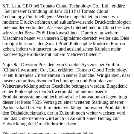
S.T. Lam, CEO bei Tomato Cloud Technology Co., Ltd., erklärt:
„Seit unserer Gründung im Jahr 2013 hat Tomato Cloud
Technology fünf intelligente Werke eingerichtet, in denen wir
moderne Druckverfahren und zukunftsweisende Drucktechnologien
miteinander verbinden. Als einziges Unternehmen in China besitzen
wir vier Jet Press 750S Druckmaschinen. Durch zehn weitere
Maschinen bauen wir unseren Digitaldruckbereich weiter aus. Dies
ermöglicht es uns, der ,Smart Print'-Philosophie konkrete Form zu
geben, indem wir unseren in- und ausländischen Kunden mehr
hochwertige Produkte mit hohem Mehrwert bieten.“
Yuji Oki, Division President von Graphic Systems bei Fujifilm
(China) Investment Co., Ltd. erklärte: „Tomato Cloud Technology
ist ein führendes Unternehmen in seiner Branche. Wir glauben, dass
unsere zukunftsweisenden Technologien und Produkte zur
Weiterentwicklung seiner Geschäfte beitragen werden. Eingedenk
seiner Philosophie, den Schwerpunkt auf automatisierte
Produktionssysteme und technologische Innovation zu legen, trägt
dieser Jet Press 750S Vertrag zu einer weiteren Stärkung unserer
Partnerschaft bei. Fujifilm bietet vielfältige innovative Produkte für
den Digitaldruckmarkt, der in Zukunft noch weiter wachsen wird,
und das Unternehmen wird auch in Zukunft einen Beitrag zur
Entwicklung der Druckindustrie leisten."
Die weltweit renommierte, wasserbasierte Inkjet-