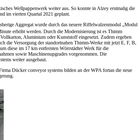
isches Wellpappenwerk weiter aus. So konnte in Alzey erstmalig die
d im vierten Quartal 2021 geplant.
sherige Aggregat wurde durch das neuere Riffelwalzenmodul „Modul
inute erhöht werden. Durch die Modernisierung ist es Thimm
r Vollkarton, Aluminium oder Kunststoff eingesetzt. Zudem ergeben
auch die Versorgung der standortnahen Thimm-Werke mit jetzt E, F, B,
 um diese im 17 km entfernten Wörrstädter Werk für die
maßnahmen sowie Maschinenupgrades vorgenommen. Die
stems weiter ausgebaut.
r Firma Dücker conveyor systems bilden an der WPA fortan die neue
gerung.