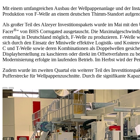
Mit einem umfangreichen Ausbau der Wellpappenanlage und der Instal
Produktion von F-Welle an einem deutschen Thimm-Standort aufgenomm
Als großer Teil des Alzeyer Investitionspakets wurde im Mai mit
®
Facer
“ von BHS Corrugated ausgetauscht. Die Maximalgeschwindigk
erstmalig in Deutschland möglich, F-Welle zu produzieren. F-Welle w
sich durch den Einsatz der Miniwelle effektive Logistik- und Kostenv
C und T-Welle sowie deren Kombinationen als Doppelwellen gesichert.
Displayherstellung zu kaschieren oder direkt im Offsetverfahren
Modernisierung erfolgte im laufenden Betrieb. Im Herbst wird der 
Zudem wurde im zweiten Quartal ein weiterer Teil des Investitionsp
Pufferstrecke für Wellpappenzuschnitte. Durch die signifikante Kapaz