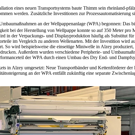
lation eines neuen Transportsystems baute Thimm sein rheinland-pfälz
en werden. Zusätzliche Investitionen zur Prozessautomatisierung sin
 den Umbaumaßnahmen an der Wellpappenanlage (WPA) begonnen: Das bi
eit bei der Herstellung von Wellpappe konnte so auf 350 Meter pro M
ird in der Verpackungs- und Displayproduktion häufig als Substitut fü
orteile im Vergleich zu anderen Wellenarten. Mit der Investition wird 
 So wird beispielsweise die einseitige Miniwelle in Alzey produziert,
 zu bedrucken. Außerdem wurden verschiedene Peripherie- und Umbau
Performanceteil der WPA durch einen Umbau des Dry End- und Dampfsy
akets in Alzey umgesetzt: Neue Transportbänder und Kettenförderer de
itätssteigerung an der WPA entfällt zukünftig eine separate Zwischenla