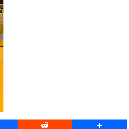
book
Reddit
Share