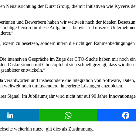
n Neuausrichtung der Durst Group, die mit Initiativen wie Kyveris de
innen und Bewerbern haben wir weltweit nach der idealen Besetzung f
htige Person für diese Aufgabe ist bereits Teil unseres Unternehmens
derer.“
extern zu besetzen, sondern intern die richtigen Rahmenbedingungen z
„Die intensiven Gespräche im Zuge der CTO-Suche haben mir noch ein
den Diskussionen mit Christoph hat sich schnell gezeigt, dass wir dies
gsanbieter entwickeln.“
a verantworten und insbesondere die Integration von Software, Daten, 
en weltweit noch umfassendere, integrierte Lösungen anzubieten.
es Signal: Im Jubiläumsjahr wird nicht nur auf 90 Jahre Innovationsge
LinkedIn
WhatsApp
Face
eite weiterhin nutze, gilt dies als Zustimmung.