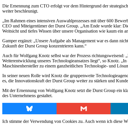
Die Ernennung zum CTO erfolgt vor dem Hintergrund der strategische
weiter beschleunigt.
„Im Rahmen eines intensiven Auswahlprozesses mit über 600 Bewerber
CEO und Miteigentümer der Durst Group. „Am Ende wurde klar: Die ric
Weitsicht und tiefes Wissen über unsere Organisation wie kaum ein an
Gamper ergänzt: „Unsere Aufgabe als Management war es dann nicht, 
Zukunft der Durst Group konzentrieren kann.“
Auch für Wolfgang Knotz selbst war der Prozess richtungsweisend: 
Weiterentwicklung unseres Technologieansatzes liegt“, so Knotz. „In 
Maschinenhersteller zu einem ganzheitlichen Technologie- und Lösun
In seiner neuen Rolle wird Knotz die gruppenweite Technologieagend
es, die Innovationskraft der Durst Group weiter zu stärken und Kund
Mit der Ernennung von Wolfgang Knotz setzt die Durst Group ein klar
des Unternehmens gestaltet.
Bluesky
Gmail
Ich stimme der Verwendung von Cookies zu. Auch wenn ich diese Webs